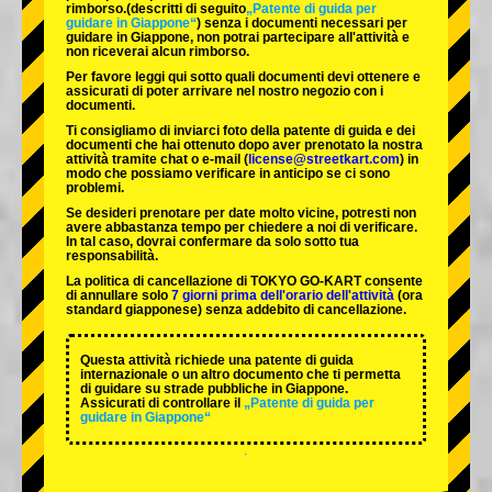
rimborso.
(descritti di seguito
„Patente di guida per
guidare in Giappone“
) senza i documenti necessari per
guidare in Giappone, non potrai partecipare all'attività e
non riceverai alcun rimborso.
Per favore leggi qui sotto quali documenti devi ottenere e
assicurati di poter arrivare nel nostro negozio con i
documenti.
Ti consigliamo di inviarci foto della patente di guida e dei
documenti che hai ottenuto dopo aver prenotato la nostra
attività tramite chat o e-mail (
license@streetkart.com
) in
modo che possiamo verificare in anticipo se ci sono
problemi.
Se desideri prenotare per date molto vicine, potresti non
avere abbastanza tempo per chiedere a noi di verificare.
In tal caso, dovrai confermare da solo sotto tua
responsabilità.
La politica di cancellazione di TOKYO GO-KART consente
di annullare solo
7 giorni prima dell'orario dell'attività
(ora
standard giapponese) senza addebito di cancellazione.
Questa attività richiede una patente di guida
internazionale o un altro documento che ti permetta
di guidare su strade pubbliche in Giappone.
Assicurati di controllare il
„Patente di guida per
guidare in Giappone“