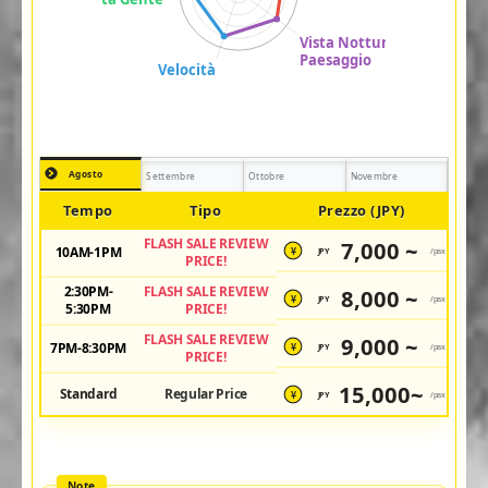
Agosto
Settembre
Ottobre
Novembre
Tempo
Tipo
Prezzo (JPY)
FLASH SALE REVIEW
7,000 ~
10AM-1PM
JPY
/pax
¥
PRICE!
2:30PM-
FLASH SALE REVIEW
8,000 ~
JPY
/pax
¥
5:30PM
PRICE!
FLASH SALE REVIEW
9,000 ~
7PM-8:30PM
JPY
/pax
¥
PRICE!
15,000~
Standard
Regular Price
JPY
/pax
¥