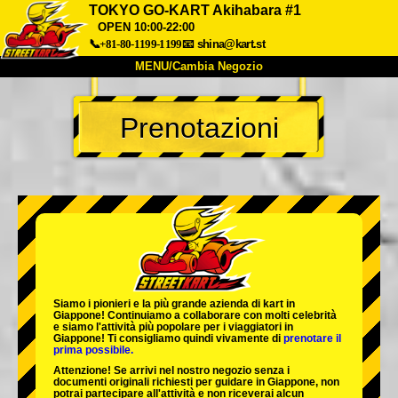
TOKYO GO-KART Akihabara #1
OPEN 10:00-22:00
📞+81-80-1199-1199
📧
shina@kart.st
MENU/Cambia Negozio
INIZIO
Prenotazioni
Chi Siamo
Specifiche
Prezzo
Accesso
Recensioni
FAQ
Azienda
Prenotazioni
Cambia Negozio
Tokyo Shinagawa
Tokyo Akihabara#1
Tokyo Akihabara#2
Tokyo Shibuya
Tokyo Shibuya Annex
Tokyo Bay
Siamo i
pionieri
e la
più grande azienda di kart
in
Giappone! Continuiamo a collaborare con
molti celebrità
Tokyo Asakusa
Osaka
e siamo l'
attività più popolare
per i viaggiatori in
Giappone! Ti consigliamo quindi vivamente di
prenotare il
prima possibile.
Okinawa
Attenzione! Se arrivi nel nostro negozio senza i
documenti originali richiesti per guidare in Giappone, non
potrai partecipare all'attività e non riceverai alcun