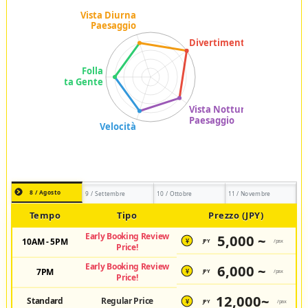
8 / Agosto
9 / Settembre
10 / Ottobre
11 / Novembre
Tempo
Tipo
Prezzo (JPY)
Early Booking Review
5,000 ~
10AM - 5PM
JPY
/pax
¥
Price!
Early Booking Review
6,000 ~
7PM
JPY
/pax
¥
Price!
12,000~
Standard
Regular Price
JPY
/pax
¥