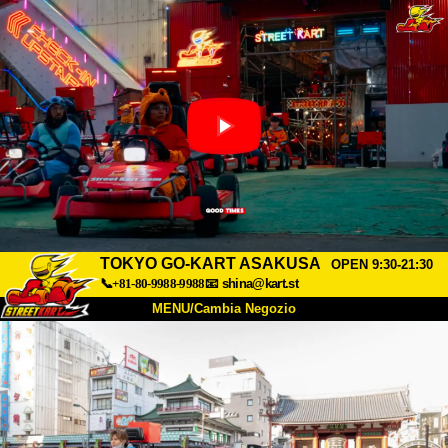
TOKYO GO-KART ASAKUSA
OPEN 9:30-21:30
📞+81-80-9988-9988
📧
shina@kart.st
MENU/Cambia Negozio
INIZIO
Chi Siamo
Specifiche
Prezzo
Accesso
Recensioni
FAQ