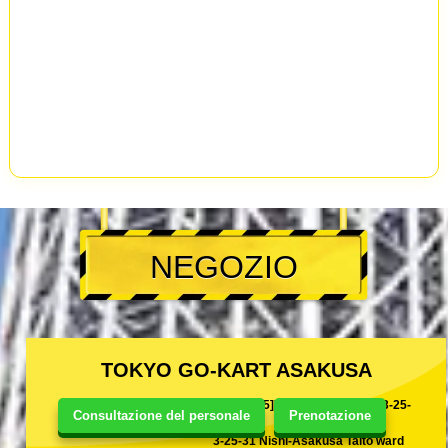
NEGOZIO
TOKYO GO-KART ASAKUSA
[111-0035]東京都台東区西浅草3-25-
Consultazione del personale
Prenotazione
31
3-25-31 Nishi-Asakusa Taito ward