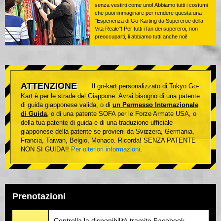
senza vestirti come uno! Abbiamo tutti i costumi
che puoi immaginare per rendere questa una
"Esperienza di Go-Karting da Supereroe della
Vita Reale"! Per tutti i fan dei supereroi, non
preoccuparti, li abbiamo tutti anche noi!
ATTENZIONE
Il go-kart personalizzato di Tokyo Go-
Kart è per le strade del Giappone. Avrai bisogno di una patente
di guida giapponese valida, o di
un Permesso Internazionale
di Guida
, o di una patente SOFA per le Forze Armate USA, o
della tua patente di guida e di una traduzione ufficiale
giapponese della patente se provieni da Svizzera, Germania,
Francia, Taiwan, Belgio, Monaco. Ricorda! SENZA PATENTE
NON SI GUIDA!!
Per ulteriori informazioni
.
Prenotazioni
Controlla la disponibilità tramite Facebook,