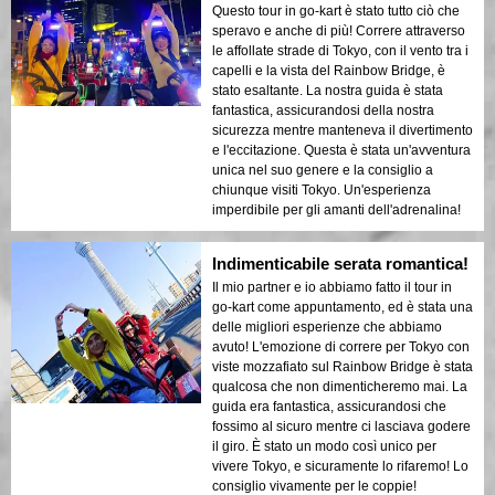
Questo tour in go-kart è stato tutto ciò che
speravo e anche di più! Correre attraverso
le affollate strade di Tokyo, con il vento tra i
capelli e la vista del Rainbow Bridge, è
stato esaltante. La nostra guida è stata
fantastica, assicurandosi della nostra
sicurezza mentre manteneva il divertimento
e l'eccitazione. Questa è stata un'avventura
unica nel suo genere e la consiglio a
chiunque visiti Tokyo. Un'esperienza
imperdibile per gli amanti dell'adrenalina!
Indimenticabile serata romantica!
Il mio partner e io abbiamo fatto il tour in
go-kart come appuntamento, ed è stata una
delle migliori esperienze che abbiamo
avuto! L'emozione di correre per Tokyo con
viste mozzafiato sul Rainbow Bridge è stata
qualcosa che non dimenticheremo mai. La
guida era fantastica, assicurandosi che
fossimo al sicuro mentre ci lasciava godere
il giro. È stato un modo così unico per
vivere Tokyo, e sicuramente lo rifaremo! Lo
consiglio vivamente per le coppie!