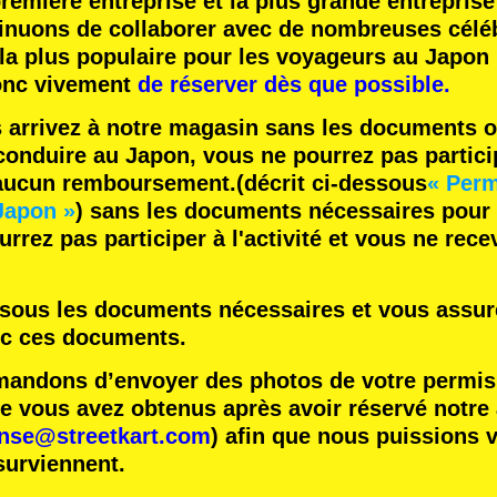
remière entreprise
et
la plus grande entreprise
inuons de collaborer avec
de nombreuses céléb
 la plus populaire
pour les voyageurs au Japon 
nc vivement
de réserver dès que possible.
s arrivez à notre magasin sans les documents o
onduire au Japon, vous ne pourrez pas participe
 aucun remboursement.
(décrit ci-dessous
« Perm
Japon »
) sans les documents nécessaires pour
rrez pas participer à l'activité et vous ne rec
essous les documents nécessaires et vous assure
ec ces documents.
ndons d’envoyer des photos de votre permis 
vous avez obtenus après avoir réservé notre ac
ense@streetkart.com
) afin que nous puissions v
surviennent.