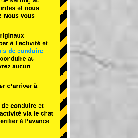
 de karting
au
rités
et nous
! Nous vous
riginaux
r à l'activité et
is de conduire
 conduire au
evrez aucun
r d’arriver à
de conduire et
tivité via le chat
érifier à l’avance