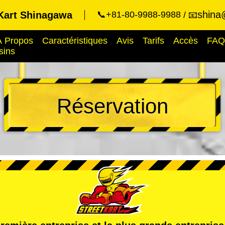
shina
Kart Shinagawa
📞+81-80-9988-9988
📧
À Propos
Caractéristiques
Avis
Tarifs
Accès
FAQ
sins
Réservation