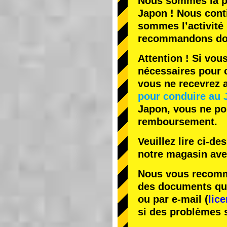
Nous sommes la
p
Japon ! Nous cont
sommes l’
activité
recommandons do
Attention ! Si vou
nécessaires pour c
vous ne recevrez
pour conduire au 
Japon, vous ne pou
remboursement.
Veuillez lire ci-d
notre magasin av
Nous vous recomma
des documents que 
ou par e-mail (
lic
si des problèmes 