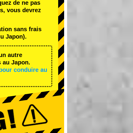
quez de ne pas
s, vous devrez
ion sans frais
u Japon).
un autre
s au Japon.
pour conduire au