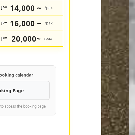
14,000 ~
JPY
/pax
16,000 ~
JPY
/pax
20,000~
JPY
/pax
ooking calendar
oking Page
 to access the booking page