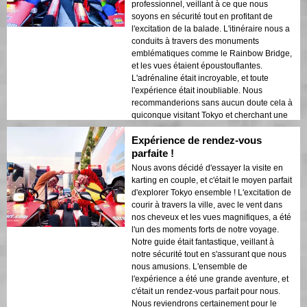
professionnel, veillant à ce que nous
soyons en sécurité tout en profitant de
l'excitation de la balade. L'itinéraire nous a
conduits à travers des monuments
emblématiques comme le Rainbow Bridge,
et les vues étaient époustouflantes.
L'adrénaline était incroyable, et toute
l'expérience était inoubliable. Nous
recommanderions sans aucun doute cela à
quiconque visitant Tokyo et cherchant une
manière unique et excitante de découvrir la
Expérience de rendez-vous
ville !
parfaite !
Nous avons décidé d'essayer la visite en
karting en couple, et c'était le moyen parfait
d'explorer Tokyo ensemble ! L'excitation de
courir à travers la ville, avec le vent dans
nos cheveux et les vues magnifiques, a été
l'un des moments forts de notre voyage.
Notre guide était fantastique, veillant à
notre sécurité tout en s'assurant que nous
nous amusions. L'ensemble de
l'expérience a été une grande aventure, et
c'était un rendez-vous parfait pour nous.
Nous reviendrons certainement pour le