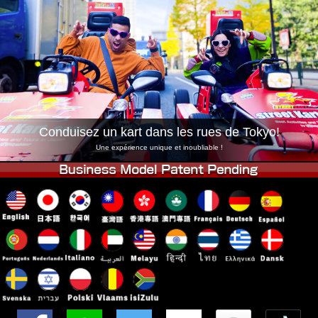
Entreprise
Réservation
Changer de Magasin
Tokyo Shinagawa
Tokyo Akihabara#1
Tokyo Akihabara#2
Tokyo Shibuya
Tokyo Shibuya Annexe
Baie de Tokyo
Tokyo Asakusa
Osaka
Conduisez un kart dans les rues de Tokyo!
Okinawa
Une expérience unique et inoubliable !