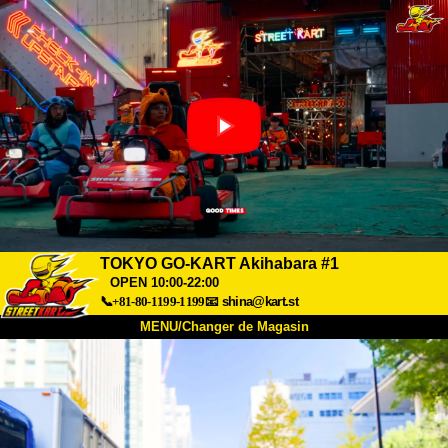
TOKYO GO-KART Akihabara #1
OPEN 10:00-22:00
📞+81-80-1199-1199
📧
shina@kart.st
MENU/Changer de Magasin
ACCUEIL
À Propos
Caractéristiques
Tarifs
Accès
Avis
FAQ