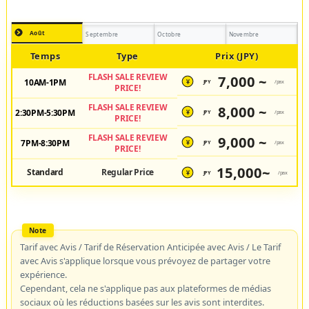
Août
Septembre
Octobre
Novembre
Temps
Type
Prix (JPY)
FLASH SALE REVIEW
7,000 ~
10AM-1PM
JPY
/pax
¥
PRICE!
FLASH SALE REVIEW
8,000 ~
2:30PM-5:30PM
JPY
/pax
¥
PRICE!
FLASH SALE REVIEW
9,000 ~
7PM-8:30PM
JPY
/pax
¥
PRICE!
15,000~
Standard
Regular Price
JPY
/pax
¥
Tarif avec Avis / Tarif de Réservation Anticipée avec Avis / Le Tarif
avec Avis s'applique lorsque vous prévoyez de partager votre
expérience.
Cependant, cela ne s'applique pas aux plateformes de médias
sociaux où les réductions basées sur les avis sont interdites.